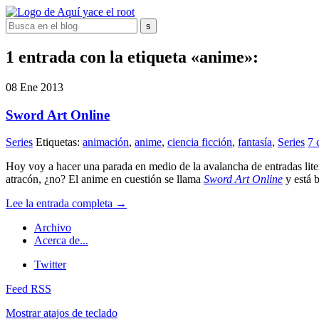
1 entrada con la etiqueta «anime»:
08
Ene
2013
Sword Art Online
Series
Etiquetas:
animación
,
anime
,
ciencia ficción
,
fantasía
,
Series
7 
Hoy voy a hacer una parada en medio de la avalancha de entradas lite
atracón, ¿no? El anime en cuestión se llama
Sword Art Online
y está 
Lee la entrada completa →
Archivo
Acerca de...
Twitter
Feed RSS
Mostrar atajos de teclado