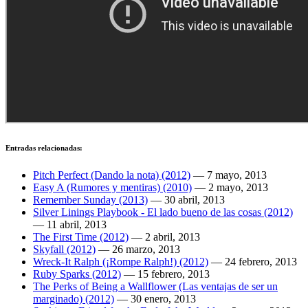
Entradas relacionadas:
Pitch Perfect (Dando la nota) (2012)
—
7 mayo, 2013
Easy A (Rumores y mentiras) (2010)
—
2 mayo, 2013
Remember Sunday (2013)
—
30 abril, 2013
Silver Linings Playbook - El lado bueno de las cosas (2012)
—
11 abril, 2013
The First Time (2012)
—
2 abril, 2013
Skyfall (2012)
—
26 marzo, 2013
Wreck-It Ralph (¡Rompe Ralph!) (2012)
—
24 febrero, 2013
Ruby Sparks (2012)
—
15 febrero, 2013
The Perks of Being a Wallflower (Las ventajas de ser un
marginado) (2012)
—
30 enero, 2013