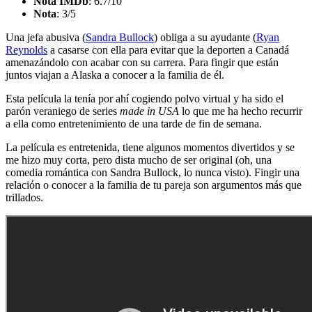
Nota IMDb
: 6.7/10
Nota
:
3/5
Una jefa abusiva (
Sandra Bullock
) obliga a su ayudante (
Ryan
Reynolds
a casarse con ella para evitar que la deporten a Canadá
amenazándolo con acabar con su carrera. Para fingir que están
juntos viajan a Alaska a conocer a la familia de él.
Esta película la tenía por ahí cogiendo polvo virtual y ha sido el
parón veraniego de series
made in USA
lo que me ha hecho recurrir
a ella como entretenimiento de una tarde de fin de semana.
La película es entretenida, tiene algunos momentos divertidos y se
me hizo muy corta, pero dista mucho de ser original (oh, una
comedia romántica con Sandra Bullock, lo nunca visto). Fingir una
relación o conocer a la familia de tu pareja son argumentos más que
trillados.