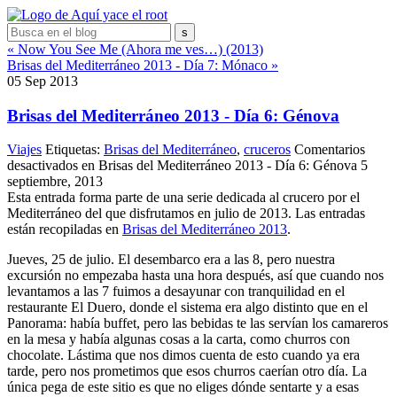
« Now You See Me (Ahora me ves…) (2013)
Brisas del Mediterráneo 2013 - Día 7: Mónaco »
05
Sep
2013
Brisas del Mediterráneo 2013 - Día 6: Génova
Viajes
Etiquetas:
Brisas del Mediterráneo
,
cruceros
Comentarios
desactivados
en Brisas del Mediterráneo 2013 - Día 6: Génova
5
septiembre, 2013
Esta entrada forma parte de una serie dedicada al crucero por el
Mediterráneo del que disfrutamos en julio de 2013. Las entradas
están recopiladas en
Brisas del Mediterráneo 2013
.
Jueves, 25 de julio. El desembarco era a las 8, pero nuestra
excursión no empezaba hasta una hora después, así que cuando nos
levantamos a las 7 fuimos a desayunar con tranquilidad en el
restaurante El Duero, donde el sistema era algo distinto que en el
Panorama: había buffet, pero las bebidas te las servían los camareros
en la mesa y había algunas cosas a la carta, como churros con
chocolate. Lástima que nos dimos cuenta de esto cuando ya era
tarde, pero nos prometimos que esos churros caerían otro día. La
única pega de este sitio es que no eliges dónde sentarte y a esas