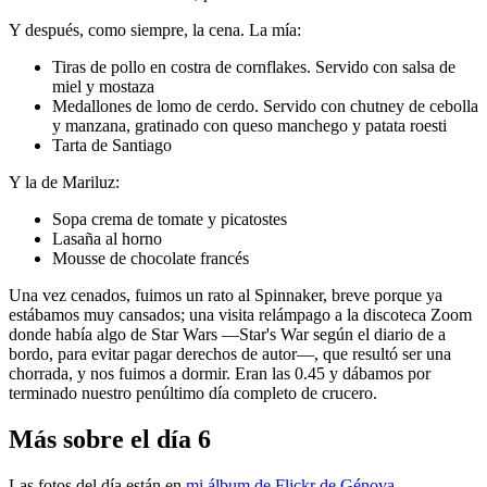
Y después, como siempre, la cena. La mía:
Tiras de pollo en costra de cornflakes. Servido con salsa de
miel y mostaza
Medallones de lomo de cerdo. Servido con chutney de cebolla
y manzana, gratinado con queso manchego y patata roesti
Tarta de Santiago
Y la de Mariluz:
Sopa crema de tomate y picatostes
Lasaña al horno
Mousse de chocolate francés
Una vez cenados, fuimos un rato al Spinnaker, breve porque ya
estábamos muy cansados; una visita relámpago a la discoteca Zoom
donde había algo de Star Wars —Star's War según el diario de a
bordo, para evitar pagar derechos de autor—, que resultó ser una
chorrada, y nos fuimos a dormir. Eran las 0.45 y dábamos por
terminado nuestro penúltimo día completo de crucero.
Más sobre el día 6
Las fotos del día están en
mi álbum de Flickr de Génova
.