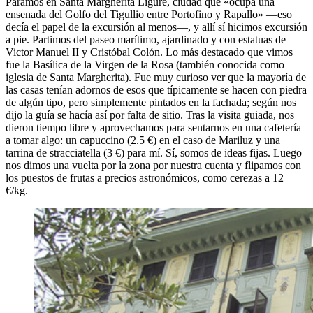
Paramos en Santa Margherita Ligure, ciudad que «ocupa una
ensenada del Golfo del Tigullio entre Portofino y Rapallo» —eso
decía el papel de la excursión al menos—, y allí sí hicimos excursión
a pie. Partimos del paseo marítimo, ajardinado y con estatuas de
Victor Manuel II y Cristóbal Colón. Lo más destacado que vimos
fue la Basílica de la Virgen de la Rosa (también conocida como
iglesia de Santa Margherita). Fue muy curioso ver que la mayoría de
las casas tenían adornos de esos que típicamente se hacen con piedra
de algún tipo, pero simplemente pintados en la fachada; según nos
dijo la guía se hacía así por falta de sitio. Tras la visita guiada, nos
dieron tiempo libre y aprovechamos para sentarnos en una cafetería
a tomar algo: un capuccino (2.5 €) en el caso de Mariluz y una
tarrina de stracciatella (3 €) para mí. Sí, somos de ideas fijas. Luego
nos dimos una vuelta por la zona por nuestra cuenta y flipamos con
los puestos de frutas a precios astronómicos, como cerezas a 12
€/kg.