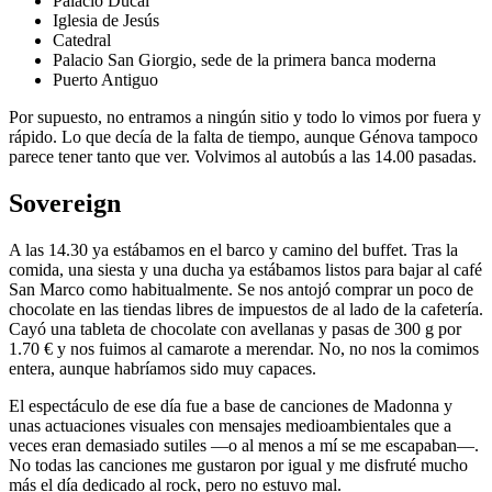
Palacio Ducal
Iglesia de Jesús
Catedral
Palacio San Giorgio, sede de la primera banca moderna
Puerto Antiguo
Por supuesto, no entramos a ningún sitio y todo lo vimos por fuera y
rápido. Lo que decía de la falta de tiempo, aunque Génova tampoco
parece tener tanto que ver. Volvimos al autobús a las 14.00 pasadas.
Sovereign
A las 14.30 ya estábamos en el barco y camino del buffet. Tras la
comida, una siesta y una ducha ya estábamos listos para bajar al café
San Marco como habitualmente. Se nos antojó comprar un poco de
chocolate en las tiendas libres de impuestos de al lado de la cafetería.
Cayó una tableta de chocolate con avellanas y pasas de 300 g por
1.70 € y nos fuimos al camarote a merendar. No, no nos la comimos
entera, aunque habríamos sido muy capaces.
El espectáculo de ese día fue a base de canciones de Madonna y
unas actuaciones visuales con mensajes medioambientales que a
veces eran demasiado sutiles —o al menos a mí se me escapaban—.
No todas las canciones me gustaron por igual y me disfruté mucho
más el día dedicado al rock, pero no estuvo mal.