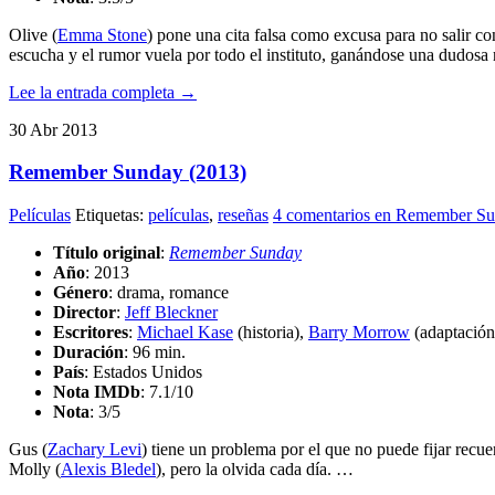
Olive (
Emma Stone
) pone una cita falsa como excusa para no salir c
escucha y el rumor vuela por todo el instituto, ganándose una dudos
Lee la entrada completa →
30
Abr
2013
Remember Sunday (2013)
Películas
Etiquetas:
películas
,
reseñas
4 comentarios
en Remember Su
Título original
:
Remember Sunday
Año
: 2013
Género
: drama, romance
Director
:
Jeff Bleckner
Escritores
:
Michael Kase
(historia),
Barry Morrow
(adaptación
Duración
: 96 min.
País
: Estados Unidos
Nota IMDb
: 7.1/10
Nota
:
3/5
Gus (
Zachary Levi
) tiene un problema por el que no puede fijar recu
Molly (
Alexis Bledel
), pero la olvida cada día. …