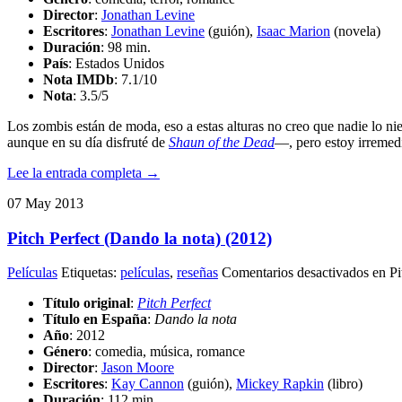
Director
:
Jonathan Levine
Escritores
:
Jonathan Levine
(guión),
Isaac Marion
(novela)
Duración
: 98 min.
País
: Estados Unidos
Nota IMDb
: 7.1/10
Nota
:
3.5/5
Los zombis están de moda, eso a estas alturas no creo que nadie lo ni
aunque en su día disfruté de
Shaun of the Dead
—, pero estoy irremed
Lee la entrada completa →
07
May
2013
Pitch Perfect (Dando la nota) (2012)
Películas
Etiquetas:
películas
,
reseñas
Comentarios desactivados
en Pi
Título original
:
Pitch Perfect
Título en España
:
Dando la nota
Año
: 2012
Género
: comedia, música, romance
Director
:
Jason Moore
Escritores
:
Kay Cannon
(guión),
Mickey Rapkin
(libro)
Duración
: 112 min.