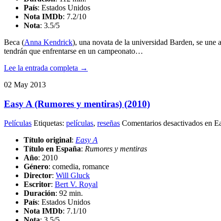
País
: Estados Unidos
Nota IMDb
: 7.2/10
Nota
:
3.5/5
Beca (
Anna Kendrick
), una novata de la universidad Barden, se une 
tendrán que enfrentarse en un campeonato…
Lee la entrada completa →
02
May
2013
Easy A (Rumores y mentiras) (2010)
Películas
Etiquetas:
películas
,
reseñas
Comentarios desactivados
en Ea
Título original
:
Easy A
Título en España
:
Rumores y mentiras
Año
: 2010
Género
: comedia, romance
Director
:
Will Gluck
Escritor
:
Bert V. Royal
Duración
: 92 min.
País
: Estados Unidos
Nota IMDb
: 7.1/10
Nota
:
3.5/5