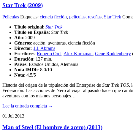
Star Trek (2009)
Películas
Etiquetas:
ciencia ficción
,
películas
,
reseñas
,
Star Trek
Comen
Título original
:
Star Trek
Título en España
:
Star Trek
Año
: 2009
Géneros
: acción, aventuras, ciencia ficción
Director
:
J.J. Abrams
Escritores
:
Roberto Orci
,
Alex Kurtzman
,
Gene Roddenberry
(
Duración
: 127 min.
Países
: Estados Unidos, Alemania
Nota IMDb
: 8.0/10
Nota
:
4.5/5
Historia del origen de la tripulación del Enterprise de
Star Trek
TOS
, 
Federación. Las acciones de Nero al viajar al pasado hacen que cambie 
aventuras con los mismos personajes…
Lee la entrada completa →
01
Jul
2013
Man of Steel (El hombre de acero) (2013)