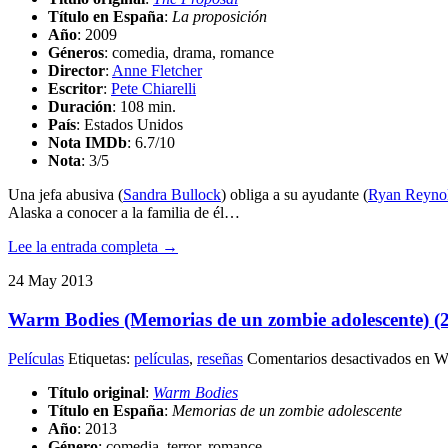
Título en España
:
La proposición
Año
: 2009
Géneros
: comedia, drama, romance
Director
:
Anne Fletcher
Escritor
:
Pete Chiarelli
Duración
: 108 min.
País
: Estados Unidos
Nota IMDb
: 6.7/10
Nota
:
3/5
Una jefa abusiva (
Sandra Bullock
) obliga a su ayudante (
Ryan Reyno
Alaska a conocer a la familia de él…
Lee la entrada completa →
24
May
2013
Warm Bodies (Memorias de un zombie adolescente) (
Películas
Etiquetas:
películas
,
reseñas
Comentarios desactivados
en Wa
Título original
:
Warm Bodies
Título en España
:
Memorias de un zombie adolescente
Año
: 2013
Género
: comedia, terror, romance