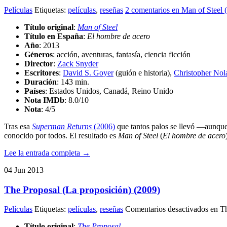
Películas
Etiquetas:
películas
,
reseñas
2 comentarios
en Man of Steel 
Título original
:
Man of Steel
Título en España
:
El hombre de acero
Año
: 2013
Géneros
: acción, aventuras, fantasía, ciencia ficción
Director
:
Zack Snyder
Escritores
:
David S. Goyer
(guión e historia),
Christopher Nol
Duración
: 143 min.
Países
: Estados Unidos, Canadá, Reino Unido
Nota IMDb
: 8.0/10
Nota
:
4/5
Tras esa
Superman Returns
(2006)
que tantos palos se llevó —aunque
conocido por todos. El resultado es
Man of Steel
(
El hombre de acero
Lee la entrada completa →
04
Jun
2013
The Proposal (La proposición) (2009)
Películas
Etiquetas:
películas
,
reseñas
Comentarios desactivados
en Th
Título original
:
The Proposal