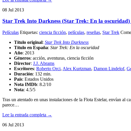
08
Jul
2013
Star Trek Into Darkness (Star Trek: En la oscuridad)
Películas
Etiquetas:
ciencia ficción
,
películas
,
reseñas
,
Star Trek
Comen
Título original
:
Star Trek Into Darkness
Título en España
:
Star Trek: En la oscuridad
Año
: 2013
Géneros
: acción, aventuras, ciencia ficción
Director
:
J.J. Abrams
Escritores
:
Roberto Orci
,
Alex Kurtzman
,
Damon Lindelof
,
G
Duración
: 132 min.
País
: Estados Unidos
Nota IMDb
: 8.2/10
Nota
:
4.5/5
Tras un atentado en unas instalaciones de la Flota Estelar, envían al c
parece…
Lee la entrada completa →
06
Jul
2013