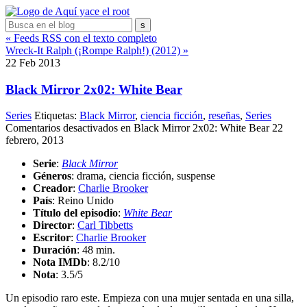
« Feeds RSS con el texto completo
Wreck-It Ralph (¡Rompe Ralph!) (2012) »
22
Feb
2013
Black Mirror 2x02: White Bear
Series
Etiquetas:
Black Mirror
,
ciencia ficción
,
reseñas
,
Series
Comentarios desactivados
en Black Mirror 2x02: White Bear
22
febrero, 2013
Serie
:
Black Mirror
Géneros
: drama, ciencia ficción, suspense
Creador
:
Charlie Brooker
País
: Reino Unido
Título del episodio
:
White Bear
Director
:
Carl Tibbetts
Escritor
:
Charlie Brooker
Duración
: 48 min.
Nota IMDb
: 8.2/10
Nota
:
3.5/5
Un episodio raro este. Empieza con una mujer sentada en una silla,