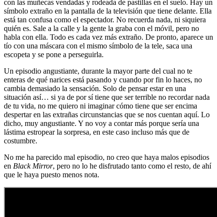
con las muñecas vendadas y rodeada de pastillas en el suelo. Hay un
símbolo extraño en la pantalla de la televisión que tiene delante. Ella
está tan confusa como el espectador. No recuerda nada, ni siquiera
quién es. Sale a la calle y la gente la graba con el móvil, pero no
habla con ella. Todo es cada vez más extraño. De pronto, aparece un
tío con una máscara con el mismo símbolo de la tele, saca una
escopeta y se pone a perseguirla.
Un episodio angustiante, durante la mayor parte del cual no te
enteras de qué narices está pasando y cuando por fin lo haces, no
cambia demasiado la sensación. Solo de pensar estar en una
situación así… si ya de por sí tiene que ser terrible no recordar nada
de tu vida, no me quiero ni imaginar cómo tiene que ser encima
despertar en las extrañas circunstancias que se nos cuentan aquí. Lo
dicho, muy angustiante. Y no voy a contar más porque sería una
lástima estropear la sorpresa, en este caso incluso más que de
costumbre.
No me ha parecido mal episodio, no creo que haya malos episodios
en
Black Mirror
, pero no lo he disfrutado tanto como el resto, de ahí
que le haya puesto menos nota.