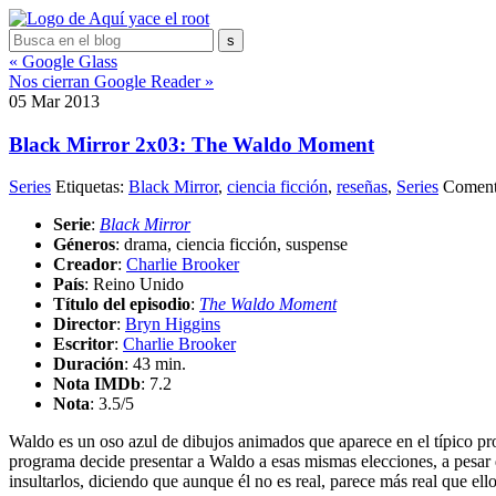
« Google Glass
Nos cierran Google Reader »
05
Mar
2013
Black Mirror 2x03: The Waldo Moment
Series
Etiquetas:
Black Mirror
,
ciencia ficción
,
reseñas
,
Series
Comenta
Serie
:
Black Mirror
Géneros
: drama, ciencia ficción, suspense
Creador
:
Charlie Brooker
País
: Reino Unido
Título del episodio
:
The Waldo Moment
Director
:
Bryn Higgins
Escritor
:
Charlie Brooker
Duración
: 43 min.
Nota IMDb
: 7.2
Nota
:
3.5/5
Waldo es un oso azul de dibujos animados que aparece en el típico pr
programa decide presentar a Waldo a esas mismas elecciones, a pesar d
insultarlos, diciendo que aunque él no es real, parece más real que ello