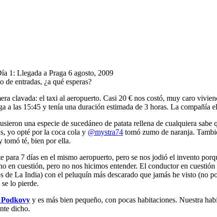
ía 1: Llegada a Praga
6 agosto, 2009
sto de entradas, ¿a qué esperas?
ra clavada: el taxi al aeropuerto. Casi 20 € nos costó, muy caro vivi
aga a las 15:45 y tenía una duración estimada de 3 horas. La compañía e
usieron una especie de sucedáneo de patata rellena de cualquiera sabe 
s, yo opté por la coca cola y
@mystra74
tomó zumo de naranja. También
 tomó té, bien por ella.
 para 7 días en el mismo aeropuerto, pero se nos jodió el invento porque 
bono en cuestión, pero no nos hicimos entender. El conductor en cuestión 
 los de La India) con el peluquín más descarado que jamás he visto (no 
se lo pierde.
é Podkovy
y es más bien pequeño, con pocas habitaciones. Nuestra habita
nte dicho.