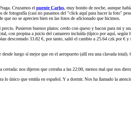
 Praga. Cruzamos el
puente Carlos
, muy bonito de noche, aunque habí
s de fotografía (casi no pasamos del "click aquí para hacer la foto" pes
 de que no se aprecien bien en las fotos de aficionado que hicimos.
l precio. Pusieron buenos platos: cerdo con queso y bacon para mi y un
 total, con propina a juicio del camarero incluída (típico por aquí, según
n descontado 33.82 €, por tanto, salió el cambio a 25.64 czk por € y
desde luego sí mejor que en el aeropuerto (allí era una clavada total).
.
aba cerrada: nos dijeron que cerraba a las 22:00, menos mal que nos dieron
era lo único que emitía en español. Y a dormir. Nos ha llamado la aten