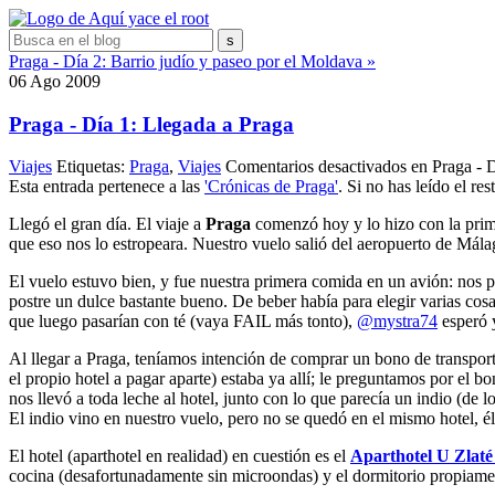
Praga - Día 2: Barrio judío y paseo por el Moldava »
06
Ago
2009
Praga - Día 1: Llegada a Praga
Viajes
Etiquetas:
Praga
,
Viajes
Comentarios desactivados
en Praga - D
Esta entrada pertenece a las
'Crónicas de Praga'
. Si no has leído el re
Llegó el gran día. El viaje a
Praga
comenzó hoy y lo hizo con la prime
que eso nos lo estropeara. Nuestro vuelo salió del aeropuerto de Mál
El vuelo estuvo bien, y fue nuestra primera comida en un avión: nos p
postre un dulce bastante bueno. De beber había para elegir varias cosa
que luego pasarían con té (vaya FAIL más tonto),
@mystra74
esperó y
Al llegar a Praga, teníamos intención de comprar un bono de transporte
el propio hotel a pagar aparte) estaba ya allí; le preguntamos por el 
nos llevó a toda leche al hotel, junto con lo que parecía un indio (de
El indio vino en nuestro vuelo, pero no se quedó en el mismo hotel, él 
El hotel (aparthotel en realidad) en cuestión es el
Aparthotel U Zlat
cocina (desafortunadamente sin microondas) y el dormitorio propiame