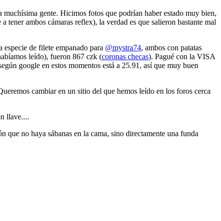
a muchísima gente. Hicimos fotos que podrían haber estado muy bien,
e a tener ambos cámaras reflex), la verdad es que salieron bastante mal
a especie de filete empanado para
@mystra74
, ambos con patatas
 habíamos leído), fueron 867 czk (
coronas checas
). Pagué con la VISA
 según google en estos momentos está a 25.91, así que muy buen
 Queremos cambiar en un sitio del que hemos leído en los foros cerca
 llave....
ción que no haya sábanas en la cama, sino directamente una funda