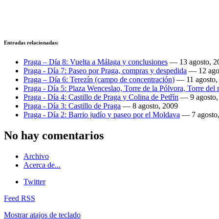
Entradas relacionadas:
Praga – Día 8: Vuelta a Málaga y conclusiones
—
13 agosto, 2
Praga - Día 7: Paseo por Praga, compras y despedida
—
12 ago
Praga – Día 6: Terezín (campo de concentración)
—
11 agosto,
Praga - Día 5: Plaza Wenceslao, Torre de la Pólvora, Torre del
Praga - Día 4: Castillo de Praga y Colina de Petřín
—
9 agosto
Praga - Día 3: Castillo de Praga
—
8 agosto, 2009
Praga - Día 2: Barrio judío y paseo por el Moldava
—
7 agosto
No hay comentarios
Archivo
Acerca de...
Twitter
Feed RSS
Mostrar atajos de teclado